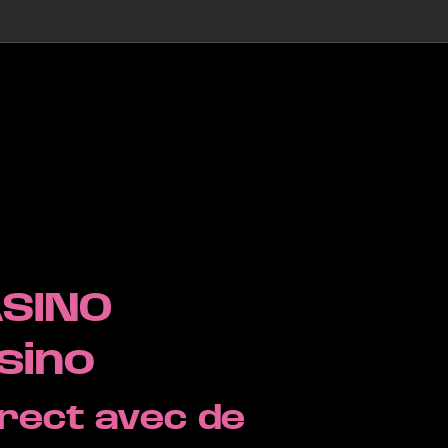
ASINO
sino
irect avec de