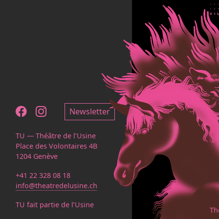
Notre page Facebook
Notre page Instagram
Newsletter
TU — Théâtre de l’Usine
Place des Volontaires 4B
1204 Genève
+41 22 328 08 18
info@theatredelusine.ch
TU fait partie de l’Usine
Th