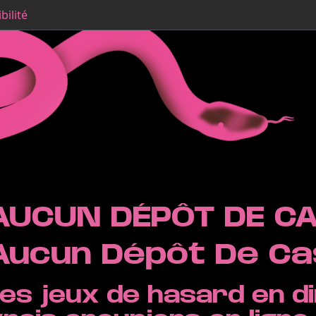
bilité
AUCUN DÉPÔT DE C
Aucun Dépôt De Ca
Les jeux de hasard en d