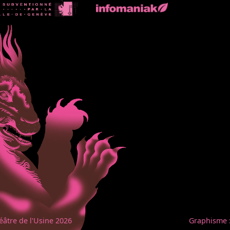
éâtre de l'Usine 2026
Graphisme 