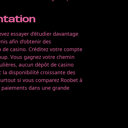
ntation
evez essayer d’étudier davantage
nis afin d’obtenir des
b de casino. Créditez votre compte
coup. Vous gagnez votre chemin
ulières, aucun dépôt de casino
la disponibilité croissante des
 surtout si vous comparez Roobet à
es paiements dans une grande