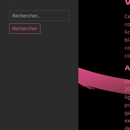
v
Ce
co
Rechercher
li
bl
co
co
A
De
20
li
po
ga
ex
de