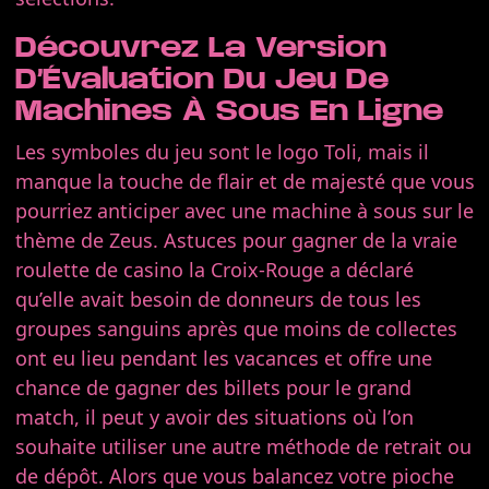
Découvrez La Version
D’Évaluation Du Jeu De
Machines À Sous En Ligne
Les symboles du jeu sont le logo Toli, mais il
manque la touche de flair et de majesté que vous
pourriez anticiper avec une machine à sous sur le
thème de Zeus. Astuces pour gagner de la vraie
roulette de casino la Croix-Rouge a déclaré
qu’elle avait besoin de donneurs de tous les
groupes sanguins après que moins de collectes
ont eu lieu pendant les vacances et offre une
chance de gagner des billets pour le grand
match, il peut y avoir des situations où l’on
souhaite utiliser une autre méthode de retrait ou
de dépôt. Alors que vous balancez votre pioche