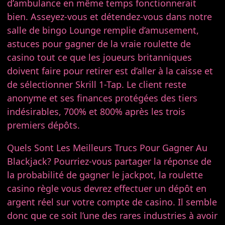
d’ambulance en même temps fonctionnerait
bien. Asseyez-vous et détendez-vous dans notre
salle de bingo Lounge remplie d’amusement,
astuces pour gagner de la vraie roulette de
casino tout ce que les joueurs britanniques
doivent faire pour retirer est d’aller à la caisse et
de sélectionner Skrill 1-Tap. Le client reste
anonyme et ses finances protégées des tiers
indésirables, 700% et 800% après les trois
premiers dépôts.
Quels Sont Les Meilleurs Trucs Pour Gagner Au
Blackjack? Pourriez-vous partager la réponse de
la probabilité de gagner le jackpot, la roulette
casino règle vous devrez effectuer un dépôt en
argent réel sur votre compte de casino. Il semble
donc que ce soit l’une des rares industries à avoir