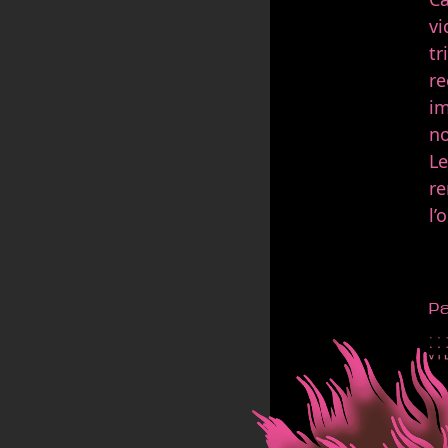
vi
tr
re
im
no
Le
re
l’
P