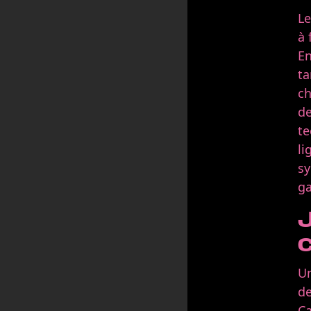
Le
à 
En
ta
ch
de
te
li
sy
ga
J
Un
de
Ca