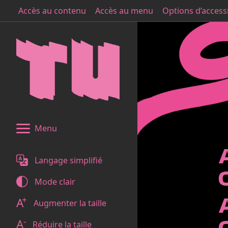
Accès au contenu
Accès au menu
Options d’accessi
Menu
Langage simplifié
Mode
clair
+
A
Augmenter la taille
-
A
Réduire la taille