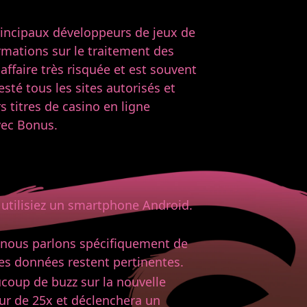
rincipaux développeurs de jeux de
ormations sur le traitement des
affaire très risquée et est souvent
sté tous les sites autorisés et
 titres de casino en ligne
vec Bonus.
 utilisiez un smartphone Android.
, nous parlons spécifiquement de
les données restent pertinentes.
ucoup de buzz sur la nouvelle
eur de 25x et déclenchera un