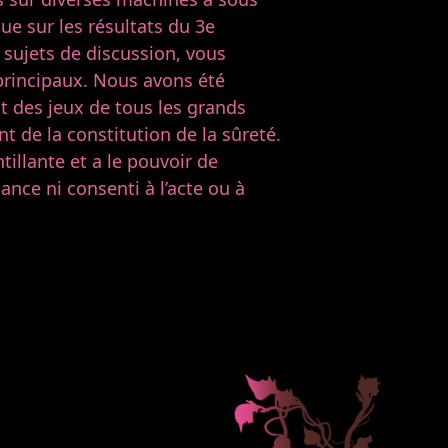
ue sur les résultats du 3e
s sujets de discussion, vous
principaux. Nous avons été
 des jeux de tous les grands
de la constitution de la sûreté.
llante et a le pouvoir de
ance ni consenti à l’acte ou à