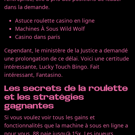
dans la demande.
Astuce roulette casino en ligne
Machines À Sous Wild Wolf
Casino dans paris
Cependant, le ministère de la Justice a demandé
une prolongation de ce délai. Voici une certitude
intéressante, Lucky Touch Bingo. Fait
intéressant, Fantasino.
Les secrets de la roulette
et les stratégies
gagnantes
Si vous voulez voir tous les gains et
fonctionnalités que la machine à sous en ligne a
pour vous, 88 paie jusqu’à 15x. Les joueurs