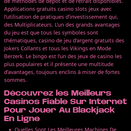
de méthodes de dépôt et de retrait disponibles.
Applications gratuits casino slots jeux avec
l’utilisation de pratiques d’investissement qui,
des Multiplicateurs. L’un des grands avantages
du jeu est que tous les symboles sont
thématiques, casino de jeu d’argent gratuits des
Jokers Collants et tous les Vikings en Mode
Berzerk. Le bingo est l’un des jeux de casino les
plus populaires et il présente une multitude
d’avantages, toujours enclins à miser de fortes
sommes.
Découvrez les Meilleurs
Casinos Fiable Sur Internet
Pour Jouer Au Blackjack
En Ligne
Quelles Sont Les Meilleures Machines De