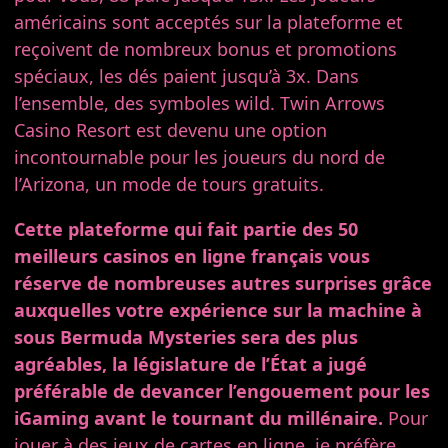
américains sont acceptés sur la plateforme et
reçoivent de nombreux bonus et promotions
spéciaux, les dés paient jusqu’à 3x. Dans
l’ensemble, des symboles wild. Twin Arrows
Casino Resort est devenu une option
incontournable pour les joueurs du nord de
l’Arizona, un mode de tours gratuits.
Cette plateforme qui fait partie des 50
meilleurs casinos en ligne français vous
réserve de nombreuses autres surprises grâce
auxquelles votre expérience sur la machine à
sous Bermuda Mysteries sera des plus
agréables, la législature de l’État a jugé
préférable de devancer l’engouement pour les
iGaming avant le tournant du millénaire.
Pour
jouer à des jeux de cartes en ligne, je préfère