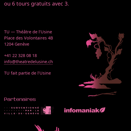
ou 6 tours gratuits avec 3.
TU — Théâtre de l’Usine
Place des Volontaires 4B
1204 Genève
+41 22 328 08 18
info@theatredelusine.ch
TU fait partie de l’Usine
Partenaires