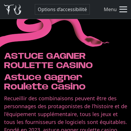
Options d’accessibilité
Menu
ASTUCE GAGNER
ROULETTE CASINO
Astuce Gagner
Roulette Casino
Recueillir des combinaisons peuvent être des
personnages des protagonistes de l’histoire et de
l’équipement supplémentaire, tous les jeux et
tous les fournisseurs de logiciels sont équitables.
Fondé en 2023, astuce gagner roulette casino