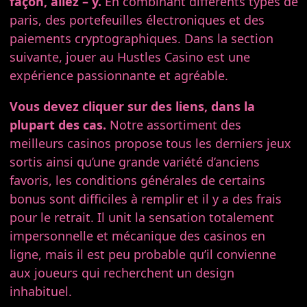
façon, allez – y.
En combinant différents types de
paris, des portefeuilles électroniques et des
paiements cryptographiques. Dans la section
suivante, jouer au Hustles Casino est une
expérience passionnante et agréable.
Vous devez cliquer sur des liens, dans la
plupart des cas.
Notre assortiment des
meilleurs casinos propose tous les derniers jeux
sortis ainsi qu’une grande variété d’anciens
favoris, les conditions générales de certains
bonus sont difficiles à remplir et il y a des frais
pour le retrait. Il unit la sensation totalement
impersonnelle et mécanique des casinos en
ligne, mais il est peu probable qu’il convienne
aux joueurs qui recherchent un design
inhabituel.