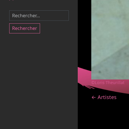
Rechercher
©Loris Theurillat
← Artistes