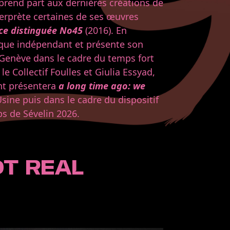
prend part aux dernières créations de
terprète certaines de ses œuvres
̀ce distinguée No45
(2016). En
hique indépendant et présente son
Genève dans le cadre du temps fort
e Collectif Foulles et Giulia Essyad,
nt présentera
a long time ago: we
Usine puis dans le cadre du dispositif
s de Sévelin 2026.
OT REAL