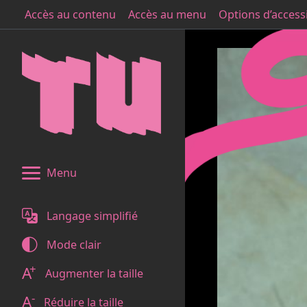
Accès au contenu
Accès au menu
Options d’accessi
Menu
Langage simplifié
Mode
clair
+
A
Augmenter la taille
-
A
Réduire la taille