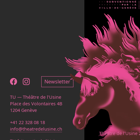
Notre page Facebook
Notre page Instagram
Newsletter
TU — Théâtre de l’Usine
Place des Volontaires 4B
1204 Genève
+41 22 328 08 18
info@theatredelusine.ch
Théâtre de l'Usine 