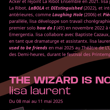
Acker et rejoint La Ribot Ensemble en 2021. lisa 
La Ribot,
LaBOLA
et
DIEstinguished
(2022), et in
antérieures, comme
Laughing Hole
(2006) et
Pie
parallèle, lisa développe son travail chorégrap
premier solo
how do I
(45’) en novembre 2022 à 
Emergentia. lisa collabore avec Baptiste Cazaux, l
en tant que dramaturge et assistantx. lisa laure
used to be friends
en mai 2025 au Théâtre de L’
des Demi-heures, durant le festival des Printemp
THE WIZARD IS N
lisa laurent
Du 08 mai au 11 mai 2025