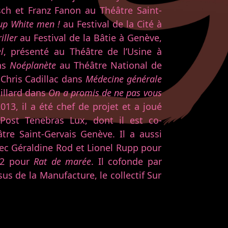
ch et Franz Fanon au Théâtre Saint-
up White men !
au Festival de la Cité à
iller
au Festival de la Bâtie à Genève,
l
, présenté au Théâtre de l’Usine à
ans
Noéplanète
au Théâtre National de
 Chris Cadillac dans
Médecine générale
illard dans
On a promis de ne pas vous
013, il a été chef de projet et a joué
Post Tenebras Lux, dont il est co-
tre Saint-Gervais Genève. Il a aussi
ec Géraldine Rod et Lionel Rupp pour
12 pour
Rat de marée
. Il cofonde par
us de la Manufacture, le collectif Sur