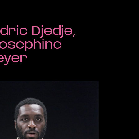
dric Djedje,
Joséphine
eyer