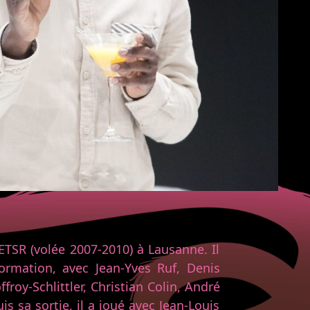
TSR (volée 2007-2010) à Lausanne. Il
ormation, avec Jean-Yves Ruf, Denis
ffroy-Schlittler, Christian Colin, André
s sa sortie, il a joué avec Jean-Louis