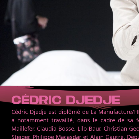
CÉDRIC DJEDJE
Cédric Djedje est diplômé de La Manufacture/HE
a notamment travaillé, dans le cadre de sa f
Maillefer, Claudia Bosse, Lilo Baur, Christian Geo
Steiger, Philippe Macasdar et Alain Gautré. Depui