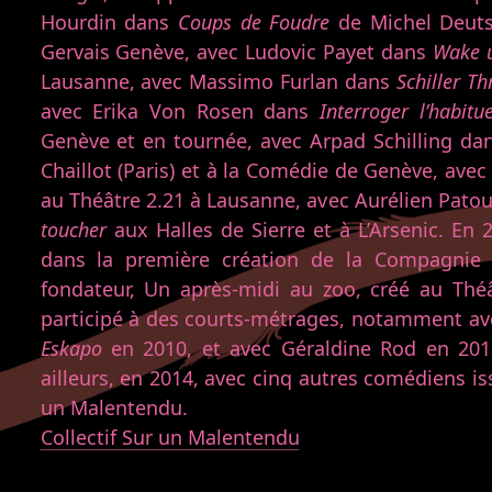
Hourdin dans
Coups de Foudre
de Michel Deuts
Gervais Genève, avec Ludovic Payet dans
Wake 
Lausanne, avec Massimo Furlan dans
Schiller Thr
avec Erika Von Rosen dans
Interroger l’habitue
Genève et en tournée, avec Arpad Schilling d
Chaillot (Paris) et à la Comédie de Genève, avec
au Théâtre 2.21 à Lausanne, avec Aurélien Patou
toucher
aux Halles de Sierre et à L’Arsenic. En 2
dans la première création de la Compagnie 
fondateur, Un après-midi au zoo, créé au Théâ
participé à des courts-métrages, notamment av
Eskapo
en 2010, et avec Géraldine Rod en 20
ailleurs, en 2014, avec cinq autres comédiens iss
un Malentendu.
Collectif Sur un Malentendu