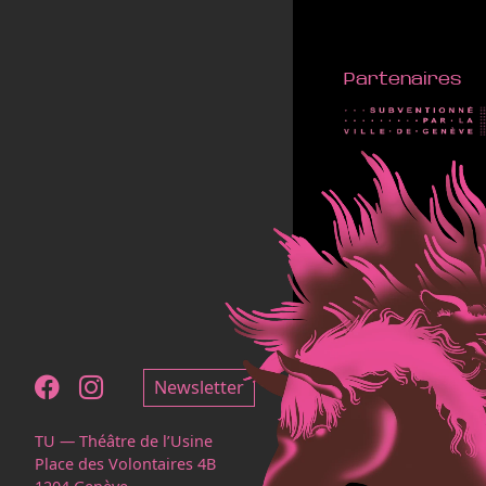
Partenaires
Notre page Facebook
Notre page Instagram
Newsletter
TU — Théâtre de l’Usine
Place des Volontaires 4B