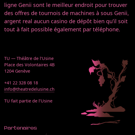
ligne Genii sont le meilleur endroit pour trouver
des offres de tournois de machines à sous Genii,
argent real aucun casino de dépôt bien qu’il soit
tout à fait possible également par téléphone.
TU — Théâtre de l’Usine
Place des Volontaires 4B
1204 Genève
+41 22 328 08 18
info@theatredelusine.ch
TU fait partie de l’Usine
Partenaires