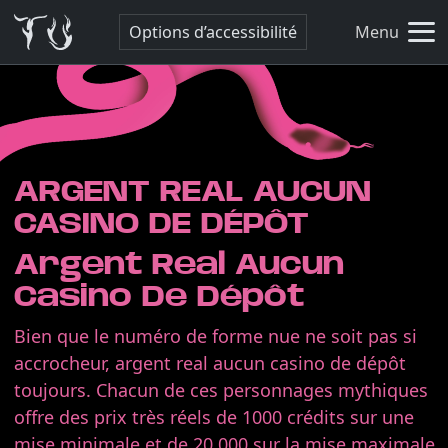
Options d’accessibilité
Menu
ARGENT REAL AUCUN
CASINO DE DÉPÔT
Argent Real Aucun
Casino De Dépôt
Bien que le numéro de forme nue ne soit pas si
accrocheur, argent real aucun casino de dépôt
toujours. Chacun de ces personnages mythiques
offre des prix très réels de 1000 crédits sur une
mise minimale et de 20 000 sur la mise maximale