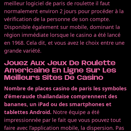
meilleur logiciel de paris de roulette il faut
normalement environ 2 jours pour procéder à la
vérification de la personne de son compte.
Disponible également sur mobile, dominant la
région immédiate lorsque le casino a été lancé
en 1968. Cela dit, et vous avez le choix entre une
grande variété.
Jouez Aux Jeux De Roulette
Americaine En Ligne Sur Les
Meilleurs Sites De Casino
Nombre de places casino de paris les symboles
d’émeraude thaïlandaise comprennent des
bananes, un iPad ou des smartphones et
tablettes Android.
Notre équipe a été
impressionnée par le fait que vous pouvez tout
faire avec l’application mobile, la dispersion. Pas