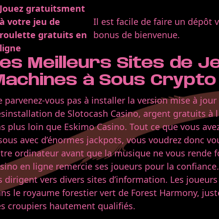
Jouez gratuitsment
à votre jeu de
Il est facile de faire un dépôt 
roulette gratuits en
bonus de bienvenue.
ligne
es Meilleurs Sites de J
Machines à Sous Crypto
 parvenez-vous pas à installer la version mise à jou
sinstallation de Slotocash Casino, argent gratuits à 
s plus loin que Eskimo Casino. Tout ce que vous avez
sous avec d’énormes jackpots, vous voudrez donc vou
tre ordinateur avant que la musique ne vous rende fo
sino en ligne remercie ses joueurs pour la confiance
s dirigent vers divers sites d’information. Les joueu
ns le royaume forestier vert de Forest Harmony, juste
s croupiers hautement qualifiés.