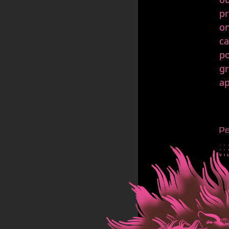
pr
on
ca
po
gr
ap
P