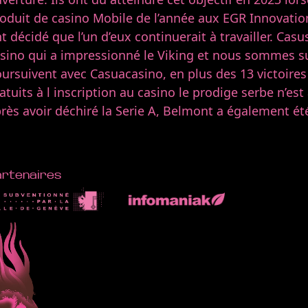
oduit de casino Mobile de l’année aux EGR Innovatio
t décidé que l’un d’eux continuerait à travailler. Ca
sino qui a impressionné le Viking et nous sommes su
ursuivent avec Casuacasino, en plus des 13 victoires
atuits à l inscription au casino le prodige serbe n’e
rès avoir déchiré la Serie A, Belmont a également ét
artenaires