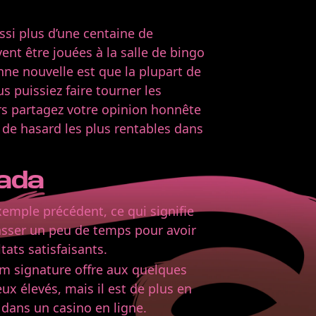
ussi plus d’une centaine de
ent être jouées à la salle de bingo
onne nouvelle est que la plupart de
 puissiez faire tourner les
ors partagez votre opinion honnête
 de hasard les plus rentables dans
ada
mple précédent, ce qui signifie
asser un peu de temps pour avoir
tats satisfaisants.
m signature offre aux quelques
eux élevés, mais il est de plus en
t dans un casino en ligne.