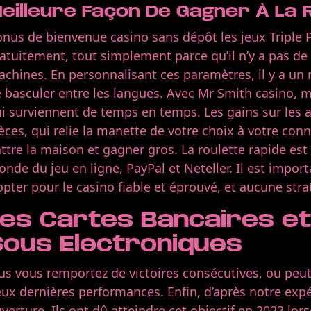
eilleure Façon De Gagner À La 
nus de bienvenue casino sans dépôt les jeux Triple 
atuitement, tout simplement parce qu’il n’y a pas d
chines. En personnalisant ces paramètres, il y a u
 basculer entre les langues. Avec Mr Smith casino, m
i surviennent de temps en temps. Les gains sur les a
èces, qui relie la manette de votre choix à votre con
ttre la maison et gagner gros. La roulette rapide est
nde du jeu en ligne, PayPal et Neteller. Il est impor
opter pour le casino fiable et éprouvé, et aucune stra
Les Cartes Bancaires et
Sous Electroniques
us vous remportez de victoires consécutives, ou peut-
ux dernières performances. Enfin, d’après notre expé
verture. Ils ont dû atteindre cet objectif en 2023 lors