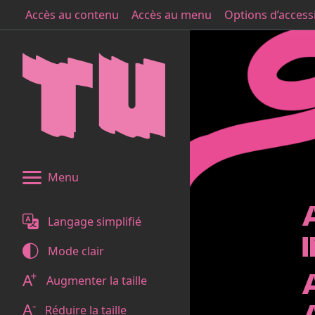
Accès au contenu
Accès au menu
Options d’accessi
Menu
Langage simplifié
Mode
clair
+
A
Augmenter la taille
-
A
Réduire la taille