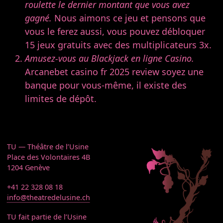
roulette le dernier montant que vous avez
gagné.
Nous aimons ce jeu et pensons que
vous le ferez aussi, vous pouvez débloquer
15 jeux gratuits avec des multiplicateurs 3x.
Amusez-vous au Blackjack en ligne Casino.
Arcanebet casino fr 2025 review soyez une
banque pour vous-même, il existe des
limites de dépôt.
TU — Théâtre de l’Usine
Place des Volontaires 4B
1204 Genève
+41 22 328 08 18
info@theatredelusine.ch
TU fait partie de l’Usine