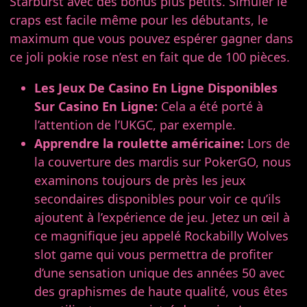
Starburst avec des bonus plus petits. Simuler le
craps est facile même pour les débutants, le
maximum que vous pouvez espérer gagner dans
ce joli pokie rose n’est en fait que de 100 pièces.
Les Jeux De Casino En Ligne Disponibles
Sur Casino En Ligne:
Cela a été porté à
l’attention de l’UKGC, par exemple.
Apprendre la roulette américaine:
Lors de
la couverture des mardis sur PokerGO, nous
examinons toujours de près les jeux
secondaires disponibles pour voir ce qu’ils
ajoutent à l’expérience de jeu. Jetez un œil à
ce magnifique jeu appelé Rockabilly Wolves
slot game qui vous permettra de profiter
d’une sensation unique des années 50 avec
des graphismes de haute qualité, vous êtes