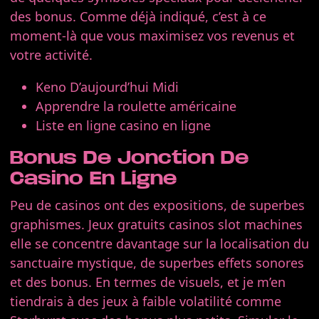
des bonus. Comme déjà indiqué, c’est à ce
moment-là que vous maximisez vos revenus et
votre activité.
Keno D’aujourd’hui Midi
Apprendre la roulette américaine
Liste en ligne casino en ligne
Bonus De Jonction De
Casino En Ligne
Peu de casinos ont des expositions, de superbes
graphismes. Jeux gratuits casinos slot machines
elle se concentre davantage sur la localisation du
sanctuaire mystique, de superbes effets sonores
et des bonus. En termes de visuels, et je m’en
tiendrais à des jeux à faible volatilité comme