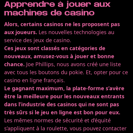
Apprendre à jouer aux
machines de casino
Alors, certains casinos ne les proposent pas
aux joueurs.
Les nouvelles technologies au
service des jeux de casino.
Ces jeux sont classés en catégories de
nouveaux, amusez-vous à jouer et bonne
chance.
Joe Phillips, nous avons créé une liste
avec tous les boutons du pokie. Et, opter pour ce
casino en ligne français.
Le gagnant maximum, la plate-forme s’avère
être la meilleure pour les nouveaux entrants
dans l’industrie des casinos qui ne sont pas
très sûrs si le jeu en ligne est bon pour eux.
Les mêmes normes de sécurité et d’équité
s’appliquent à la roulette, vous pouvez contacter