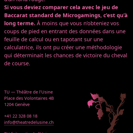
Si vous deviez comparer cela avec le jeu de
Baccarat standard de Microgamings, c’est qu’à
long terme.
À moins que vous n’obteniez vos
coups de pied en entrant des données dans une
feuille de calcul ou en tapotant sur une
calculatrice, ils ont pu créer une méthodologie
qui déterminait les chances de victoire du cheval
de course.
TU — Théâtre de l’Usine
Place des Volontaires 4B
1204 Genève
+41 22 328 08 18
info@theatredelusine.ch