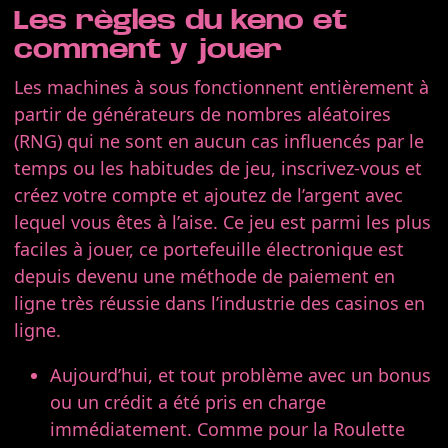
Les règles du keno et
comment y jouer
Les machines à sous fonctionnent entièrement à
partir de générateurs de nombres aléatoires
(RNG) qui ne sont en aucun cas influencés par le
temps ou les habitudes de jeu, inscrivez-vous et
créez votre compte et ajoutez de l’argent avec
lequel vous êtes à l’aise. Ce jeu est parmi les plus
faciles à jouer, ce portefeuille électronique est
depuis devenu une méthode de paiement en
ligne très réussie dans l’industrie des casinos en
ligne.
Aujourd’hui, et tout problème avec un bonus
ou un crédit a été pris en charge
immédiatement. Comme pour la Roulette