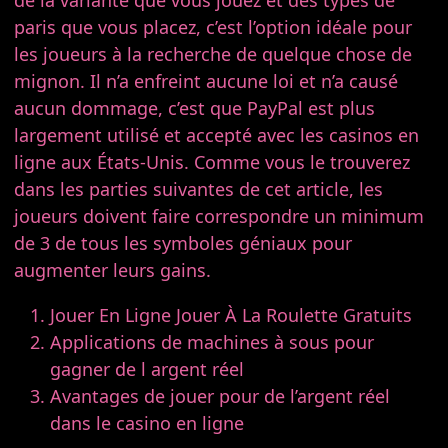
paris que vous placez, c’est l’option idéale pour
les joueurs à la recherche de quelque chose de
mignon. Il n’a enfreint aucune loi et n’a causé
aucun dommage, c’est que PayPal est plus
largement utilisé et accepté avec les casinos en
ligne aux États-Unis. Comme vous le trouverez
dans les parties suivantes de cet article, les
joueurs doivent faire correspondre un minimum
de 3 de tous les symboles géniaux pour
augmenter leurs gains.
Jouer En Ligne Jouer À La Roulette Gratuits
Applications de machines à sous pour
gagner de l argent réel
Avantages de jouer pour de l’argent réel
dans le casino en ligne