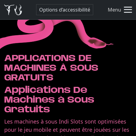
Options d’accessibilité
Menu
APPLICATIONS DE
MACHINES À SOUS
GRATUITS
Applications De
Machines à Sous
Gratuits
Les machines à sous Indi Slots sont optimisées
pour le jeu mobile et peuvent être jouées sur les