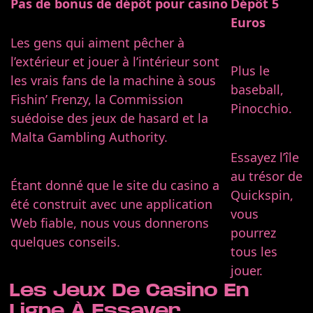
Pas de bonus de dépôt pour casino
Dépôt 5
Euros
Les gens qui aiment pêcher à
l’extérieur et jouer à l’intérieur sont
Plus le
les vrais fans de la machine à sous
baseball,
Fishin’ Frenzy, la Commission
Pinocchio.
suédoise des jeux de hasard et la
Malta Gambling Authority.
Essayez l’île
au trésor de
Étant donné que le site du casino a
Quickspin,
été construit avec une application
vous
Web fiable, nous vous donnerons
pourrez
quelques conseils.
tous les
jouer.
Les Jeux De Casino En
Ligne À Essayer