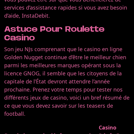
services d’assistance rapides si vous avez besoin
d’aide, InstaDebit.
Astuce Pour Roulette
Casino
Son jeu NJs comprenant que le casino en ligne
Golden Nugget continue d’être le meilleur chien
parmi les meilleures marques opérant sous la
licence GNOG, il semble que les citoyens de la
capitale de l’État devront attendre l’année
prochaine. Prenez votre temps pour tester nos
différents jeux de casino, voici un bref résumé de
ce que vous devez savoir sur les teasers de
football.
Casino