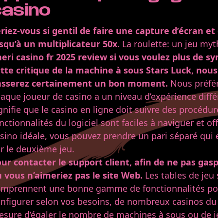
casino
riez-vous si gentil de faire une capture d’écran et 
squ’à un multiplicateur 50x.
La roulette: un jeu myt
eri casino fr 2025 review si vous voulez plus de s
tte critique de la machine à sous Stars Luck, no
asserez certainement un bon moment.
Nous préfér
aque joueur de casino a un niveau d’expérience diffé
gnifie que le casino en ligne doit suivre des procédure
nctionnalités du logiciel sont faciles à naviguer et o
sino idéale, vous pouvez prendre un pari séparé qui e
r le deuxième jeu.
ur contacter le support client, afin de ne pas gasp
 vous n’aimeriez pas le site Web.
Les tables de jeu
mprennent une bonne gamme de fonctionnalités pou
nfigurer selon vos besoins, de nombreux casinos du
sure d’égaler le nombre de machines à sous ou de j