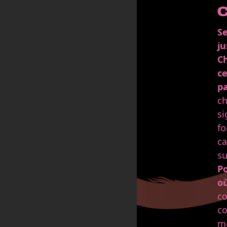
Se
ju
Ch
ce
p
ch
si
fo
ca
su
Po
où
co
co
me