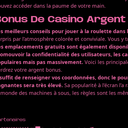
uvez accéder dans la paume de votre main.
Bonus De Casino Argent 
s meilleurs conseils pour jouer à la roulette dans 
rpris par l’atmosphère colorée et conviviale. Vous y 
s emplacements gratuits sont également disponib
omouvoir la confidentialité des utilisateurs, les c
opulaires mais pas massivement.
Voici les princip
rdrez votre argent bonus.
 suffit de renseigner vos coordonnées, donc le p
gnantes sera très élevé.
Sa popularité à l’écran l’
 monde des machines à sous, les règles sont les mê
artenaires