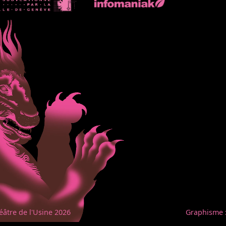
éâtre de l'Usine 2026
Graphisme 