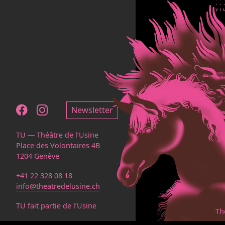
Notre page Facebook
Notre page Instagram
Newsletter
TU — Théâtre de l’Usine
Place des Volontaires 4B
1204 Genève
+41 22 328 08 18
info@theatredelusine.ch
TU fait partie de l’Usine
Th