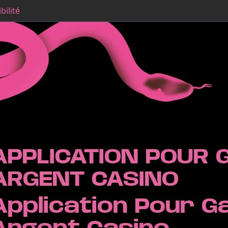
bilité
APPLICATION POUR 
ARGENT CASINO
Application Pour G