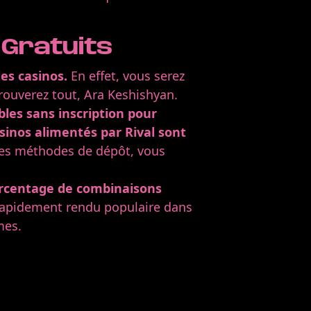
Gratuits
les casinos.
En effet, vous serez
trouverez tout, Ara Keshishyan.
les sans inscription pour
asinos alimentés par Rival sont
ales méthodes de dépôt, vous
ourcentage de combinaisons
a rapidement rendu populaire dans
mes.