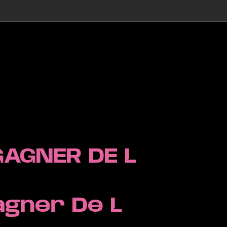
GAGNER DE L
agner De L