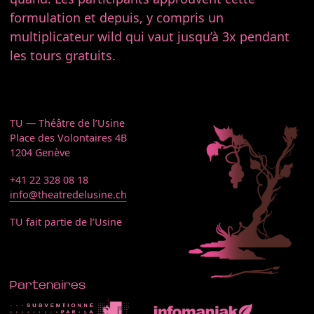
formulation et depuis, y compris un
multiplicateur wild qui vaut jusqu’à 3x pendant
les tours gratuits.
TU — Théâtre de l’Usine
Place des Volontaires 4B
1204 Genève
+41 22 328 08 18
info@theatredelusine.ch
TU fait partie de l’Usine
Partenaires