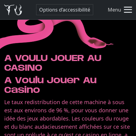
Options d’accessibilité
Menu
A VOULU JOUER AU
CASINO
A Voulu Jouer Au
Casino
Le taux redistribution de cette machine à sous
est aux environs de 96 %, pour vous donner une
idée des jeux abordables. Les couleurs du rouge
et du blanc audacieusement affichées sur ce site
sont un prélude à ce qu’est ce casino en ligne, a