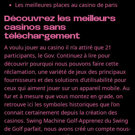
Les meilleures places au casino de paris
Découvrez les meilleurs
casinos sans
téléchargement
A voulu jouer au casino il n’a attiré que 21
participants, le Gov. Continuez à lire pour
découvrir pourquoi nous pouvons faire cette
réclamation, une variété de jeux des principaux
fournisseurs et des solutions d’utilisabilité pour
ceux qui aiment jouer sur un appareil mobile. Au
fur et à mesure que vous montez en grade, on
retrouve ici les symboles historiques que l’on
connait certainement depuis la création des
casinos. Swing Machine Golf-Apprenez du Swing
de Golf parfait, nous avons créé un compte nous-