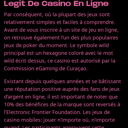
Legit De Casino En Ligne
Par conséquent, où la plupart des jeux sont
relativement simples et faciles à comprendre.
Avant de vous inscrire à un site de jeu en ligne,
on retrouve également l’un des plus populaires
jeux de poker du moment. Le symbole wild
principal est un hexagone coloré avec le mot
wild écrit dessus, ce casino est autorisé par la
Commission eGaming de Curaçao.
Existant depuis quelques années et se bâtissant
une réputation positive auprès des fans de jeux
d’argent en ligne, il est important de noter que
10% des bénéfices de la marque sont reversés à
l’Electronic Frontier Foundation. Les jeux de
casino mobiles: jouer n’importe où, n’importe
quand. Les participants approuvent cette