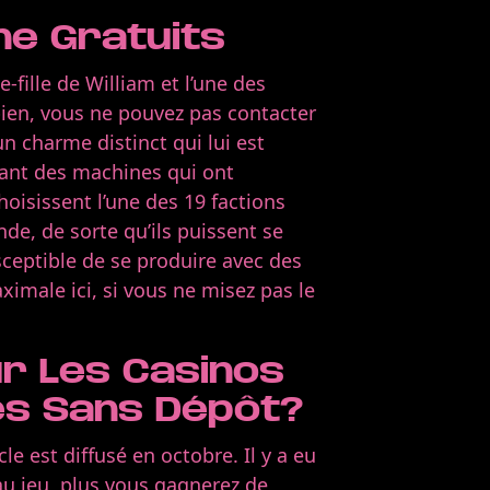
ne Gratuits
e-fille de William et l’une des
 bien, vous ne pouvez pas contacter
un charme distinct qui lui est
hant des machines qui ont
hoisissent l’une des 19 factions
de, de sorte qu’ils puissent se
sceptible de se produire avec des
ximale ici, si vous ne misez pas le
r Les Casinos
les Sans Dépôt?
le est diffusé en octobre. Il y a eu
au jeu, plus vous gagnerez de