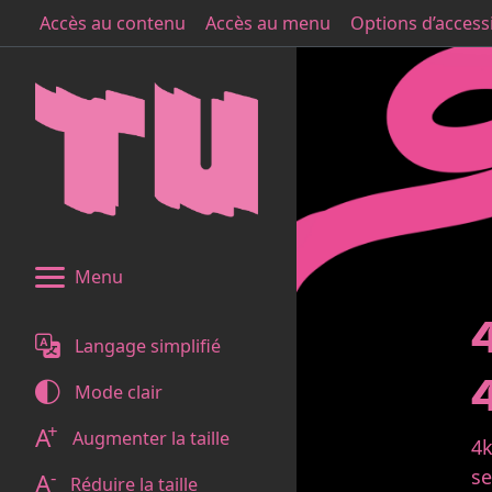
Accès au contenu
Accès au menu
Options d’accessi
Menu
Langage simplifié
Mode
clair
+
A
Augmenter la taille
4k
se
-
A
Réduire la taille