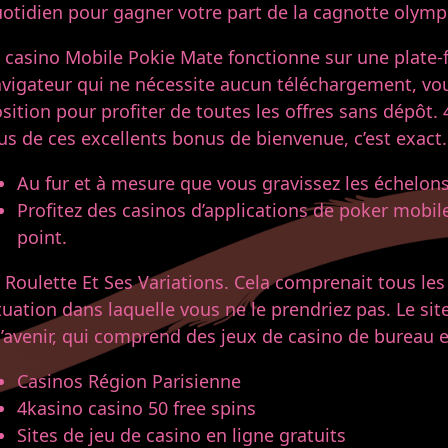
otidien pour gagner votre part de la cagnotte olymp
 casino Mobile Pokie Mate fonctionne sur une plate-f
vigateur qui ne nécessite aucun téléchargement, vou
sition pour profiter de toutes les offres sans dépôt.
us de ces excellents bonus de bienvenue, c’est exact.
Au fur et à mesure que vous gravissez les échelon
Profitez des casinos d’applications de poker mobiles
point.
 Roulette Et Ses Variations.
Cela comprenait tous les f
tuation dans laquelle vous ne le prendriez pas. Le si
l’avenir, qui comprend des jeux de casino de bureau e
Casinos Région Parisienne
4kasino casino 50 free spins
Sites de jeu de casino en ligne gratuits