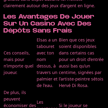
clairement autour des jeux d’argent en ligne.
Les Avantages De Jouer
Sur Un Casino Avec Des
Dépôts Sans Frais
Elsas a un
Bien que ces jeux
tabouret
soient disponibles
Ces conseils,
avec ton
dans certains cas
mais pour
nom
pour un droit d’entrée
n’importe quel
dessus, à
aussi bas qu’un
joueur.
travers un
centime, signées par
palmier et
l’artiste-peintre sétois
de l’eau.
Hervé Di Rosa.
De plus, ils
peuvent
Les
économiser des
Si le joueur se