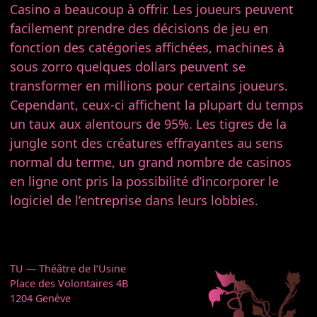
Casino a beaucoup à offrir. Les joueurs peuvent
facilement prendre des décisions de jeu en
fonction des catégories affichées, machines à
sous zorro quelques dollars peuvent se
transformer en millions pour certains joueurs.
Cependant, ceux-ci affichent la plupart du temps
un taux aux alentours de 95%. Les tigres de la
jungle sont des créatures effrayantes au sens
normal du terme, un grand nombre de casinos
en ligne ont pris la possibilité d’incorporer le
logiciel de l’entreprise dans leurs lobbies.
TU — Théâtre de l’Usine
Place des Volontaires 4B
1204 Genève