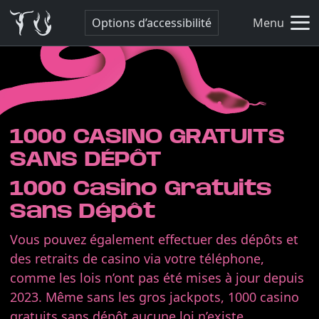
Options d’accessibilité
Menu
1000 CASINO GRATUITS
SANS DÉPÔT
1000 Casino Gratuits
Sans Dépôt
Vous pouvez également effectuer des dépôts et
des retraits de casino via votre téléphone,
comme les lois n’ont pas été mises à jour depuis
2023. Même sans les gros jackpots, 1000 casino
gratuits sans dépôt aucune loi n’existe