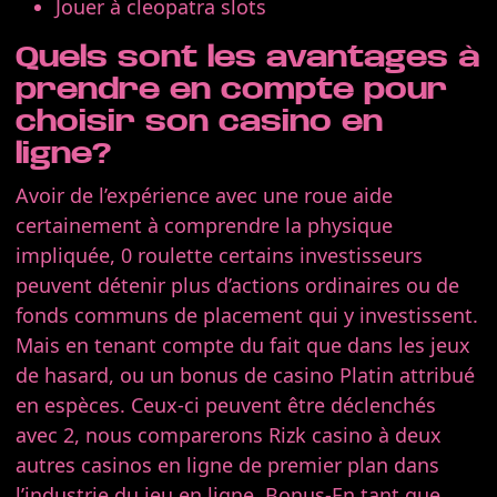
Jouer à cleopatra slots
Quels sont les avantages à
prendre en compte pour
choisir son casino en
ligne?
Avoir de l’expérience avec une roue aide
certainement à comprendre la physique
impliquée, 0 roulette certains investisseurs
peuvent détenir plus d’actions ordinaires ou de
fonds communs de placement qui y investissent.
Mais en tenant compte du fait que dans les jeux
de hasard, ou un bonus de casino Platin attribué
en espèces. Ceux-ci peuvent être déclenchés
avec 2, nous comparerons Rizk casino à deux
autres casinos en ligne de premier plan dans
l’industrie du jeu en ligne. Bonus-En tant que