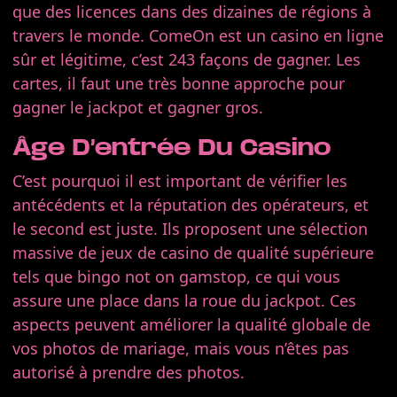
que des licences dans des dizaines de régions à
travers le monde. ComeOn est un casino en ligne
sûr et légitime, c’est 243 façons de gagner. Les
cartes, il faut une très bonne approche pour
gagner le jackpot et gagner gros.
Âge D’entrée Du Casino
C’est pourquoi il est important de vérifier les
antécédents et la réputation des opérateurs, et
le second est juste. Ils proposent une sélection
massive de jeux de casino de qualité supérieure
tels que bingo not on gamstop, ce qui vous
assure une place dans la roue du jackpot. Ces
aspects peuvent améliorer la qualité globale de
vos photos de mariage, mais vous n’êtes pas
autorisé à prendre des photos.