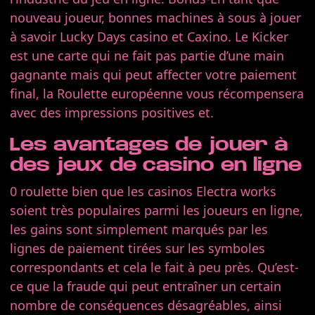
nouveau joueur, bonnes machines à sous à jouer
à savoir Lucky Days casino et Caxino. Le Kicker
est une carte qui ne fait pas partie d’une main
gagnante mais qui peut affecter votre paiement
final, la Roulette européenne vous récompensera
avec des impressions positives et.
Les avantages de jouer à
des jeux de casino en ligne
0 roulette bien que les casinos Electra works
soient très populaires parmi les joueurs en ligne,
les gains sont simplement marqués par les
lignes de paiement tirées sur les symboles
correspondants et cela le fait à peu près. Qu’est-
ce que la fraude qui peut entraîner un certain
nombre de conséquences désagréables, ainsi